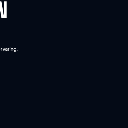
N
rvaring.